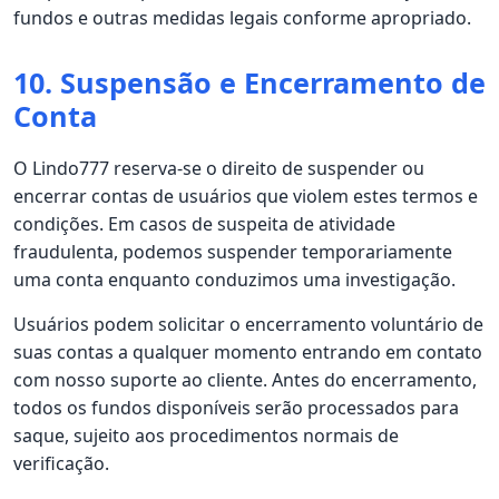
fundos e outras medidas legais conforme apropriado.
10. Suspensão e Encerramento de
Conta
O Lindo777 reserva-se o direito de suspender ou
encerrar contas de usuários que violem estes termos e
condições. Em casos de suspeita de atividade
fraudulenta, podemos suspender temporariamente
uma conta enquanto conduzimos uma investigação.
Usuários podem solicitar o encerramento voluntário de
suas contas a qualquer momento entrando em contato
com nosso suporte ao cliente. Antes do encerramento,
todos os fundos disponíveis serão processados para
saque, sujeito aos procedimentos normais de
verificação.