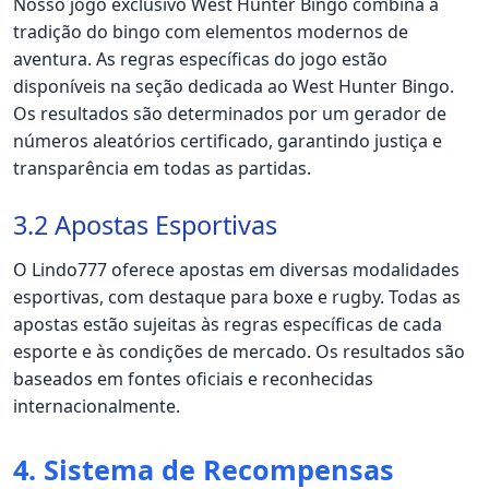
Nosso jogo exclusivo West Hunter Bingo combina a
tradição do bingo com elementos modernos de
aventura. As regras específicas do jogo estão
disponíveis na seção dedicada ao West Hunter Bingo.
Os resultados são determinados por um gerador de
números aleatórios certificado, garantindo justiça e
transparência em todas as partidas.
3.2 Apostas Esportivas
O Lindo777 oferece apostas em diversas modalidades
esportivas, com destaque para boxe e rugby. Todas as
apostas estão sujeitas às regras específicas de cada
esporte e às condições de mercado. Os resultados são
baseados em fontes oficiais e reconhecidas
internacionalmente.
4. Sistema de Recompensas