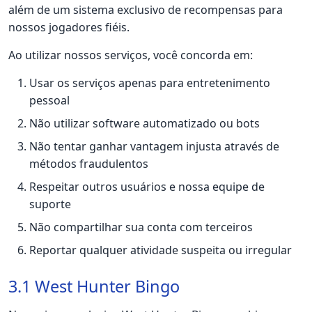
além de um sistema exclusivo de recompensas para
nossos jogadores fiéis.
Ao utilizar nossos serviços, você concorda em:
Usar os serviços apenas para entretenimento
pessoal
Não utilizar software automatizado ou bots
Não tentar ganhar vantagem injusta através de
métodos fraudulentos
Respeitar outros usuários e nossa equipe de
suporte
Não compartilhar sua conta com terceiros
Reportar qualquer atividade suspeita ou irregular
3.1 West Hunter Bingo