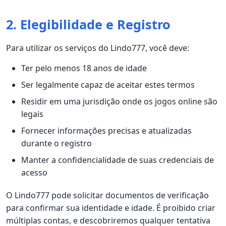
2. Elegibilidade e Registro
Para utilizar os serviços do Lindo777, você deve:
Ter pelo menos 18 anos de idade
Ser legalmente capaz de aceitar estes termos
Residir em uma jurisdição onde os jogos online são
legais
Fornecer informações precisas e atualizadas
durante o registro
Manter a confidencialidade de suas credenciais de
acesso
O Lindo777 pode solicitar documentos de verificação
para confirmar sua identidade e idade. É proibido criar
múltiplas contas, e descobriremos qualquer tentativa