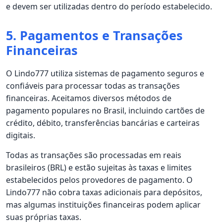
e devem ser utilizadas dentro do período estabelecido.
5. Pagamentos e Transações
Financeiras
O Lindo777 utiliza sistemas de pagamento seguros e
confiáveis para processar todas as transações
financeiras. Aceitamos diversos métodos de
pagamento populares no Brasil, incluindo cartões de
crédito, débito, transferências bancárias e carteiras
digitais.
Todas as transações são processadas em reais
brasileiros (BRL) e estão sujeitas às taxas e limites
estabelecidos pelos provedores de pagamento. O
Lindo777 não cobra taxas adicionais para depósitos,
mas algumas instituições financeiras podem aplicar
suas próprias taxas.