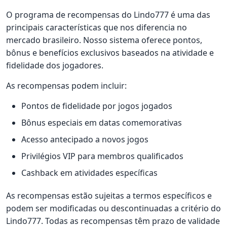
O programa de recompensas do Lindo777 é uma das
principais características que nos diferencia no
mercado brasileiro. Nosso sistema oferece pontos,
bônus e benefícios exclusivos baseados na atividade e
fidelidade dos jogadores.
As recompensas podem incluir:
Pontos de fidelidade por jogos jogados
Bônus especiais em datas comemorativas
Acesso antecipado a novos jogos
Privilégios VIP para membros qualificados
Cashback em atividades específicas
As recompensas estão sujeitas a termos específicos e
podem ser modificadas ou descontinuadas a critério do
Lindo777. Todas as recompensas têm prazo de validade